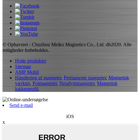
© Ophavsret - Chuzhou Meiko Magnetics Co., Ltd. db2020. Alle
rettigheder forbeholdes.
Hotte produkter
Sitemap
AMP Mobil
Håndtering af magneter
,
Permanente magneter
,
Magnetisk
værktøj
,
Potmagneter
,
Neodymmagneter
,
Magnetisk
lukkerprofil
,
Send e-mail
iOS
x