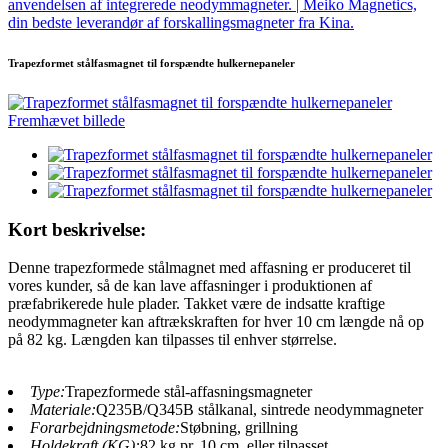
Trapezformet stålfasmagnet til forspændte hulkernepaneler
Kort beskrivelse:
Denne trapezformede stålmagnet med affasning er produceret til
vores kunder, så de kan lave affasninger i produktionen af ​​
præfabrikerede hule plader. Takket være de indsatte kraftige
neodymmagneter kan aftrækskraften for hver 10 cm længde nå op
på 82 kg. Længden kan tilpasses til enhver størrelse.
Type:
Trapezformede stål-affasningsmagneter
Materiale:
Q235B/Q345B stålkanal, sintrede neodymmagneter
Forarbejdningsmetode:
Støbning, grillning
Holdekraft (KG):
82 kg pr. 10 cm, eller tilpasset