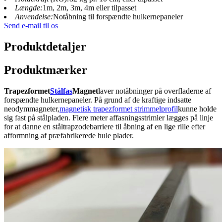
Længde:
1m, 2m, 3m, 4m eller tilpasset
Anvendelse:
Notåbning til forspændte hulkernepaneler
Send e-mail til os
Produktdetaljer
Produktmærker
Trapezformet
Stålfas
Magnet
laver notåbninger på overfladerne af
forspændte hulkernepaneler. På grund af de kraftige indsatte
neodymmagneter,
magnetisk trapezformet strimmelprofil
kunne holde
sig fast på stålpladen. Flere meter affasningsstrimler lægges på linje
for at danne en ståltrapzodebarriere til åbning af en lige rille efter
afformning af præfabrikerede hule plader.