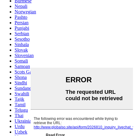
Burmese
Nepali
Norwegian
Pashto
Persian
Punjabi
Serbian
Sesotho
Sinhala
Slovak
Slovenian
Somali
Samoan
Scots Gaelic
Shona
Sindhi
Sundanese
Swahili
Tajik
Tamil
Telugu
Thai
Ukrainian
Urdu
Uzbek